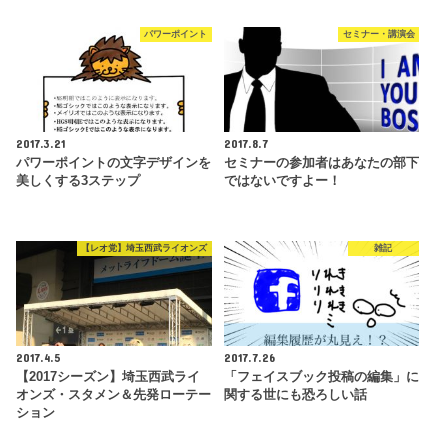
パワーポイント
セミナー・講演会
2017.3.21
2017.8.7
パワーポイントの文字デザインを
セミナーの参加者はあなたの部下
美しくする3ステップ
ではないですよー！
【レオ党】埼玉西武ライオンズ
雑記
2017.4.5
2017.7.26
【2017シーズン】埼玉西武ライ
「フェイスブック投稿の編集」に
オンズ・スタメン＆先発ローテー
関する世にも恐ろしい話
ション