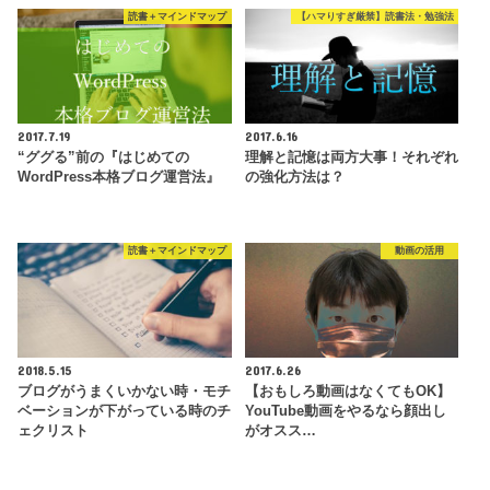
読書＋マインドマップ
【ハマりすぎ厳禁】読書法・勉強法
2017.7.19
2017.6.16
“ググる”前の『はじめての
理解と記憶は両方大事！それぞれ
WordPress本格ブログ運営法』
の強化方法は？
読書＋マインドマップ
動画の活用
2018.5.15
2017.6.26
ブログがうまくいかない時・モチ
【おもしろ動画はなくてもOK】
ベーションが下がっている時のチ
YouTube動画をやるなら顔出し
ェクリスト
がオスス…