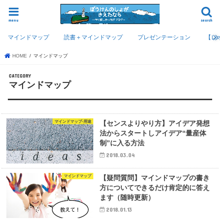
menu
search
マインドマップ
読書＋マインドマップ
プレゼンテーション
【レ
HOME
マインドマップ
マインドマップ
マインドマップ-用途
【センスよりやり方】アイデア発想
法からスタートしアイデア“量産体
制”に入る方法
2018.03.04
マインドマップ
【疑問質問】マインドマップの書き
方についてできるだけ肯定的に答え
ます（随時更新）
2018.01.13