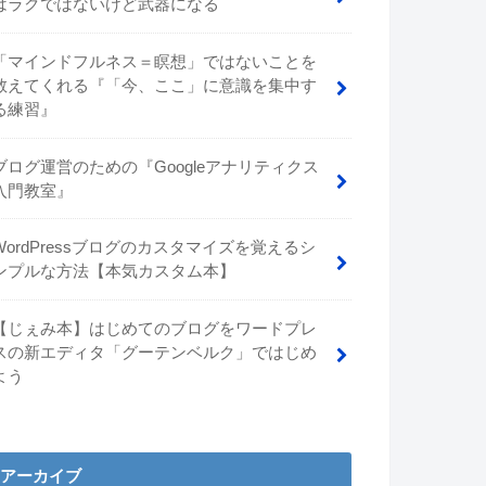
はラクではないけど武器になる
「マインドフルネス＝瞑想」ではないことを
教えてくれる『「今、ここ」に意識を集中す
る練習』
ブログ運営のための『Googleアナリティクス
入門教室』
WordPressブログのカスタマイズを覚えるシ
ンプルな方法【本気カスタム本】
【じぇみ本】はじめてのブログをワードプレ
スの新エディタ「グーテンベルク」ではじめ
よう
アーカイブ