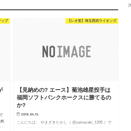
マップ
【レオ党】埼玉西武ライオンズ
が
【見納めの? エース】菊池雄星投手は
福岡ソフトバンクホークスに勝てるの
か?
2018.04.15
）で
帆帆
こんにちは。 やまざきたかし（ @yamazaki_1205 ）で
通り
す。 岸孝之投手の退団以来、埼玉西武ライオンズのエー