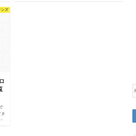
スとしてチームを支える菊池雄星投手が2018年のシーズ
オンズ
ンも開幕投手となりました。 3試合を投げてまだ本…
ロ
覧
）で
てき
連