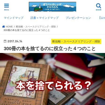
menu
search
マインドマップ
読書＋マインドマップ
プレゼンテーション
【レ
HOME
断捨離・スペースクリアリング・掃除
300冊の本を捨てるのに役立った４つのこと
2017.04.14
断捨離・スペースクリアリング・掃除
300冊の本を捨てるのに役立った４つのこと