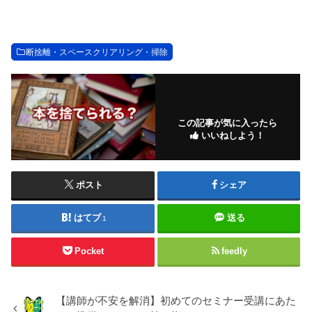
断捨離・スペースクリアリング・掃除
この記事が気に入ったら
いいねしよう！
ポスト
シェア
はてブ
送る
1
Pocket
feedly
【講師が不安を解消】初めてのセミナー受講にあた