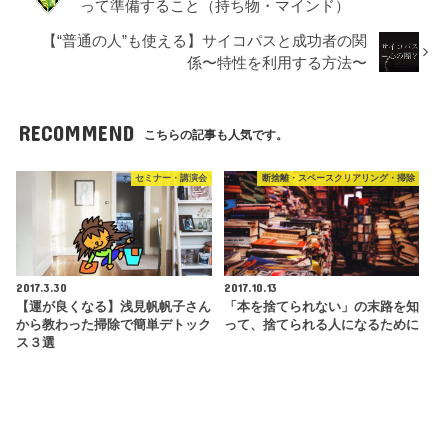
って準備すること（持ち物・マインド）
【“普通の人”も使える】サイコパスと成功者の関
係〜特性を利用する方法〜
RECOMMEND
こちらの記事も人気です。
セミナー・講演会
断捨離・スペースクリアリング・掃除
2017.3.30
2017.10.13
【運が良くなる】浅見帆帆子さん
「本を捨てられない」の末路を知
から教わった掃除で簡単デトック
って、捨てられる人になるために
ス３選